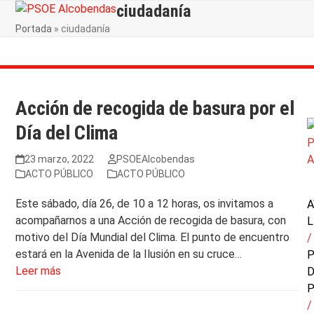
Skip
ciudadanía
Open
Close
to
Portada
»
ciudadanía
mobile
mobile
content
menu
menu
Acción de recogida de basura por el
Día del Clima
23 marzo, 2022
PSOEAlcobendas
ACTO PÚBLICO
ACTO PÚBLICO
Este sábado, día 26, de 10 a 12 horas, os invitamos a
A
acompañarnos a una Acción de recogida de basura, con
L
motivo del Día Mundial del Clima. El punto de encuentro
/
estará en la Avenida de la Ilusión en su cruce…
P
Leer más
P
/