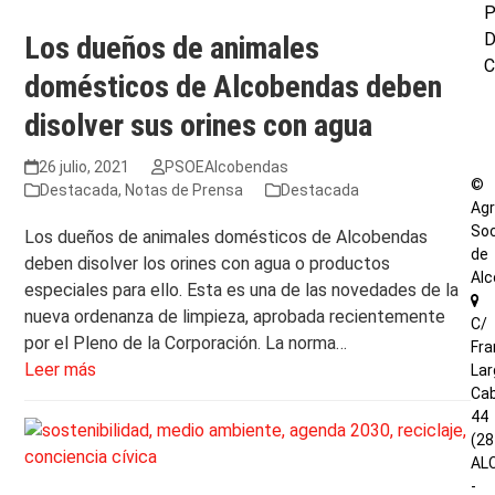
P
Los dueños de animales
C
domésticos de Alcobendas deben
disolver sus orines con agua
26 julio, 2021
PSOEAlcobendas
©
Destacada
,
Notas de Prensa
Destacada
Agr
Soc
Los dueños de animales domésticos de Alcobendas
de
deben disolver los orines con agua o productos
Al
especiales para ello. Esta es una de las novedades de la
nueva ordenanza de limpieza, aprobada recientemente
C/
por el Pleno de la Corporación. La norma…
Fra
Leer más
Lar
Cab
44
(2
AL
-