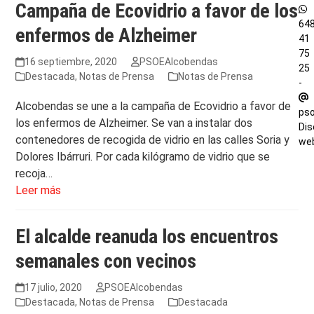
Campaña de Ecovidrio a favor de los
64
enfermos de Alzheimer
41
75
16 septiembre, 2020
PSOEAlcobendas
25
Destacada
,
Notas de Prensa
Notas de Prensa
-
Alcobendas se une a la campaña de Ecovidrio a favor de
ps
los enfermos de Alzheimer. Se van a instalar dos
Dis
contenedores de recogida de vidrio en las calles Soria y
we
Dolores Ibárruri. Por cada kilógramo de vidrio que se
recoja…
Leer más
El alcalde reanuda los encuentros
semanales con vecinos
17 julio, 2020
PSOEAlcobendas
Destacada
,
Notas de Prensa
Destacada