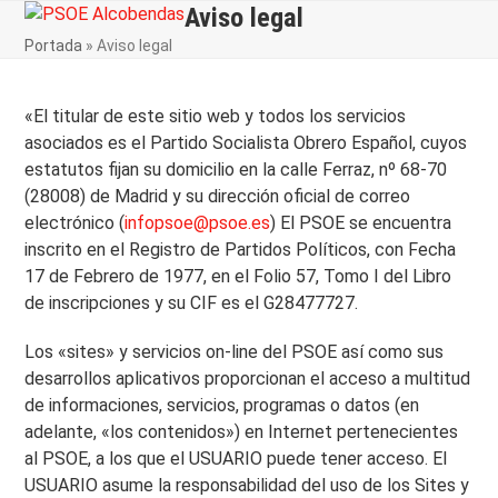
Skip
Aviso legal
Open
Close
to
Portada
»
Aviso legal
mobile
mobile
content
menu
menu
«El titular de este sitio web y todos los servicios
asociados es el Partido Socialista Obrero Español, cuyos
estatutos fijan su domicilio en la calle Ferraz, nº 68-70
(28008) de Madrid y su dirección oficial de correo
electrónico (
infopsoe@psoe.es
) El PSOE se encuentra
inscrito en el Registro de Partidos Políticos, con Fecha
17 de Febrero de 1977, en el Folio 57, Tomo I del Libro
de inscripciones y su CIF es el G28477727.
Los «sites» y servicios on-line del PSOE así como sus
desarrollos aplicativos proporcionan el acceso a multitud
de informaciones, servicios, programas o datos (en
adelante, «los contenidos») en Internet pertenecientes
al PSOE, a los que el USUARIO puede tener acceso. El
USUARIO asume la responsabilidad del uso de los Sites y