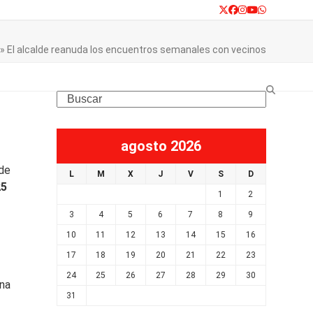
Twitter
Facebook
Instagram
YouTube
Whatsapp
»
El alcalde reanuda los encuentros semanales con vecinos
Search
agosto 2026
de
L
M
X
J
V
S
D
25
1
2
3
4
5
6
7
8
9
10
11
12
13
14
15
16
17
18
19
20
21
22
23
24
25
26
27
28
29
30
una
31