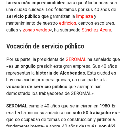
t
areas más imprescindibles
para que Alcobendas sea
una ciudad cuidada. Les felicitamos por sus 40 años de
servicio público
que garantizan la
limpieza
y
mantenimiento de nuestro
edificios
, centros escolares,
calles y
zonas verdes
«, ha subrayado
Sánchez Acera
.
Vocación de servicio público
Por su parte, la presidenta de
SEROMAL
ha señalado que
«es un
orgullo
presidir esta gran empresa. Sus 40 años
representan la
historia de Alcobendas
. Esta ciudad es
hoy una ciudad próspera gracias, en gran parte, a la
vocación de servicio público
que siempre han
demostrado los trabajadores de SEROMAL».
SEROMAL
cumple 40 años que se iniciaron en
1980
. En
esa fecha, inició su andadura con
solo 50 trabajadores
-
que se ocupaban de temas de construcción y jardinería,
fundamentalmente- y ahora, 40 años después,
son 462.