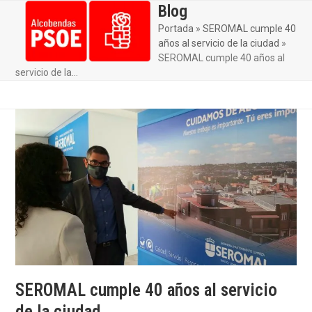
Skip
Blog
Open
Close
to
Portada
»
SEROMAL cumple 40
mobile
mobile
content
años al servicio de la ciudad
»
menu
menu
SEROMAL cumple 40 años al
servicio de la…
SEROMAL cumple 40 años al servicio
de la ciudad