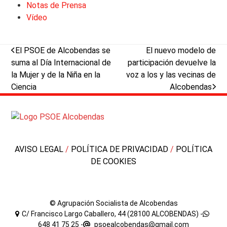
Notas de Prensa
Vídeo
previous
next
El PSOE de Alcobendas se
El nuevo modelo de
post:
post:
suma al Día Internacional de
participación devuelve la
la Mujer y de la Niña en la
voz a los y las vecinas de
Ciencia
Alcobendas
AVISO LEGAL
/
POLÍTICA DE PRIVACIDAD
/
POLÍTICA
DE COOKIES
© Agrupación Socialista de Alcobendas
C/ Francisco Largo Caballero, 44 (28100 ALCOBENDAS) -
648 41 75 25
-
psoealcobendas@gmail.com