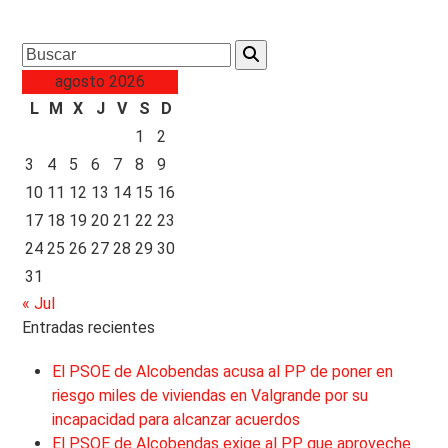
Search
agosto 2026
L
M
X
J
V
S
D
1
2
3
4
5
6
7
8
9
10
11
12
13
14
15
16
17
18
19
20
21
22
23
24
25
26
27
28
29
30
31
« Jul
Entradas recientes
El PSOE de Alcobendas acusa al PP de poner en
riesgo miles de viviendas en Valgrande por su
incapacidad para alcanzar acuerdos
El PSOE de Alcobendas exige al PP que aproveche