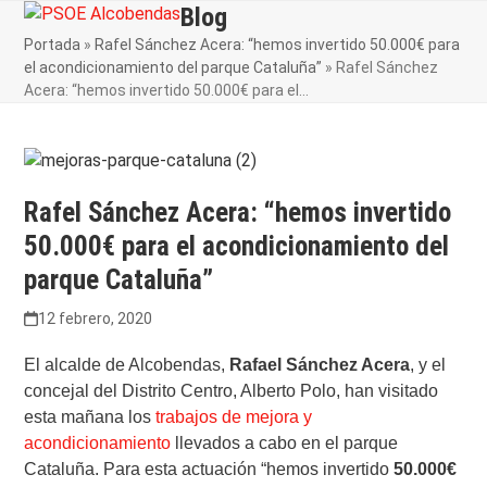
Skip
Blog
Open
Close
to
Portada
»
Rafel Sánchez Acera: “hemos invertido 50.000€ para
mobile
mobile
content
el acondicionamiento del parque Cataluña”
»
Rafel Sánchez
menu
menu
Acera: “hemos invertido 50.000€ para el…
Rafel Sánchez Acera: “hemos invertido
50.000€ para el acondicionamiento del
parque Cataluña”
12 febrero, 2020
El alcalde de Alcobendas,
Rafael Sánchez Acera
, y el
concejal del Distrito Centro, Alberto Polo, han visitado
esta mañana los
trabajos de mejora y
acondicionamiento
llevados a cabo en el parque
Cataluña. Para esta actuación “hemos invertido
50.000€