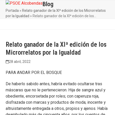
Skip
Blog
Open
Close
to
Portada
»
Relato ganador de la XIª edición de los Microrrelatos
mobile
mobile
content
por la Igualdad
»
Relato ganador de la XIª edición de los…
menu
menu
Relato ganador de la XIª edición de los
Microrrelatos por la Igualdad
28 abril, 2022
PARA ANDAR POR EL BOSQUE
De haberlo sabido antes, habría evitado ocultarse tras
máscaras que no le pertenecieron. Hija de sangre azul y
obediente, encorsetada por roles; con caperuza roja,
disfrazada con marcas y productos de moda; inocente y
altruistamente entregada a otros, propios y ajenos. Había
deambulado más de cincuenta años, por los cuentos de