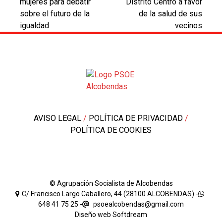
previous
next
mujeres para debatir
Distrito Centro a favor
post:
post:
sobre el futuro de la
de la salud de sus
igualdad
vecinos
AVISO LEGAL
/
POLÍTICA DE PRIVACIDAD
/
POLÍTICA DE COOKIES
© Agrupación Socialista de Alcobendas
C/ Francisco Largo Caballero, 44 (28100 ALCOBENDAS) -
648 41 75 25
-
psoealcobendas@gmail.com
Diseño web
Softdream