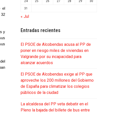
24
25
26
27
28
29
30
 el
31
 32
« Jul
Entradas recientes
s y
sus
 sus
El PSOE de Alcobendas acusa al PP de
poner en riesgo miles de viviendas en
Valgrande por su incapacidad para
 del
alcanzar acuerdos
ban
El PSOE de Alcobendas exige al PP que
aproveche los 200 millones del Gobierno
de España para climatizar los colegios
públicos de la ciudad
La alcaldesa del PP veta debatir en el
Pleno la bajada del billete de bus entre