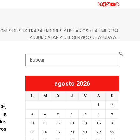
Twitter
Facebook
Instagram
YouTube
Whatsapp
CIONES DE SUS TRABAJADORES Y USUARIOS
»
LA EMPRESA
ADJUDICATARIA DEL SERVICIO DE AYUDA A…
Search
agosto 2026
L
M
X
J
V
S
D
1
2
CE,
 la
3
4
5
6
7
8
9
los
10
11
12
13
14
15
16
ros
17
18
19
20
21
22
23