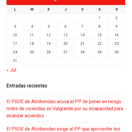
L
M
X
J
V
S
D
1
2
3
4
5
6
7
8
9
10
11
12
13
14
15
16
17
18
19
20
21
22
23
24
25
26
27
28
29
30
31
« Jul
Entradas recientes
El PSOE de Alcobendas acusa al PP de poner en riesgo
miles de viviendas en Valgrande por su incapacidad para
alcanzar acuerdos
El PSOE de Alcobendas exige al PP que aproveche los