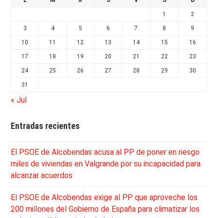
L
M
X
J
V
S
D
1
2
3
4
5
6
7
8
9
10
11
12
13
14
15
16
17
18
19
20
21
22
23
24
25
26
27
28
29
30
31
« Jul
Entradas recientes
El PSOE de Alcobendas acusa al PP de poner en riesgo
miles de viviendas en Valgrande por su incapacidad para
alcanzar acuerdos
El PSOE de Alcobendas exige al PP que aproveche los
200 millones del Gobierno de España para climatizar los