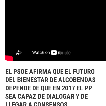
64
41
75
25
-
ps
Dis
we
EL PSOE AFIRMA QUE EL FUTURO
DEL BIENESTAR DE ALCOBENDAS
DEPENDE DE QUE EN 2017 EL PP
SEA CAPAZ DE DIALOGAR Y DE
LLEGAR A CONSENSOS