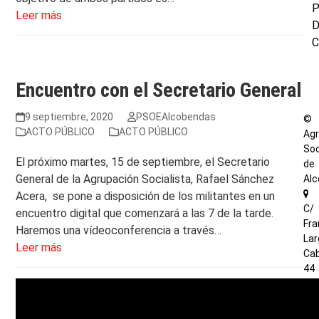
P
Leer más
C
Encuentro con el Secretario General
9 septiembre, 2020
PSOEAlcobendas
©
ACTO PÚBLICO
ACTO PÚBLICO
Agr
Soc
El próximo martes, 15 de septiembre, el Secretario
de
General de la Agrupación Socialista, Rafael Sánchez
Al
Acera, se pone a disposición de los militantes en un
C/
encuentro digital que comenzará a las 7 de la tarde.
Fra
Haremos una vídeoconferencia a través…
Lar
Leer más
Cab
44
(2
AL
-