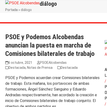
Skip
diálogo
Open
Close
to
Portada
»
diálogo
mobile
mobile
content
menu
menu
PSOE y Podemos Alcobendas
anuncian la puesta en marcha de
Comisiones bilaterales de trabajo
6 octubre, 2021
PSOEAlcobendas
Destacada
,
Notas de Prensa
Destacada
A
L
PSOE y Podemos acuerdan crear Comisiones bilaterales
/
de trabajo. Esta mañana, los portavoces de ambas
P
formaciones, Ángel Sánchez Sanguino y Eduardo
Andradas respectivamente, han acordado la creación e
P
inicio de Comisiones bilaterales de trabajo conjunto. El
/
objetivo de ambos partidos es…