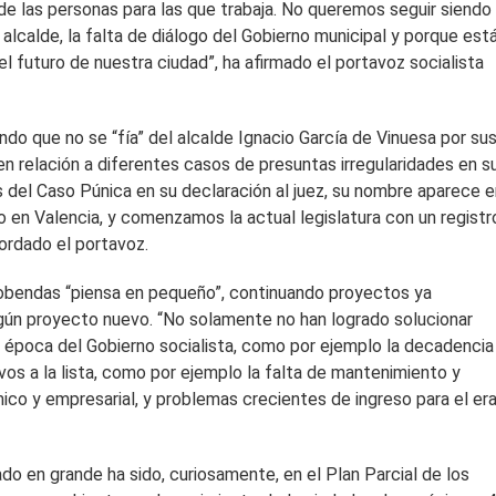
de las personas para las que trabaja. No queremos seguir siendo
l alcalde, la falta de diálogo del Gobierno municipal y porque est
l futuro de nuestra ciudad”, ha afirmado el portavoz socialista
o que no se “fía” del alcalde Ignacio García de Vinuesa por su
n relación a diferentes casos de presuntas irregularidades en s
s del Caso Púnica en su declaración al juez, su nombre aparece 
to en Valencia, y comenzamos la actual legislatura con un registr
ordado el portavoz.
obendas “piensa en pequeño”, continuando proyectos ya
ningún proyecto nuevo. “No solamente no han logrado solucionar
 época del Gobierno socialista, como por ejemplo la decadencia
os a la lista, como por ejemplo la falta de mantenimiento y
mico y empresarial, y problemas crecientes de ingreso para el era
do en grande ha sido, curiosamente, en el Plan Parcial de los