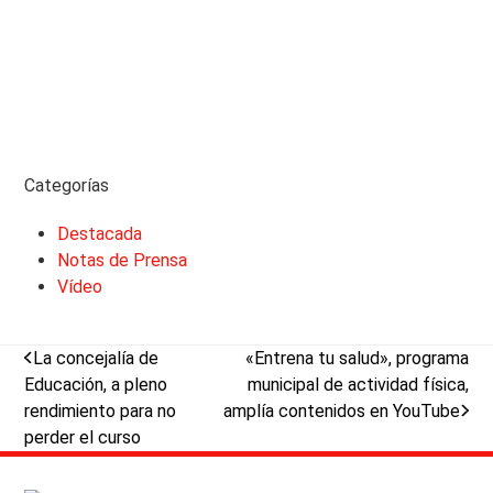
Categorías
Destacada
Notas de Prensa
Vídeo
previous
next
La concejalía de
«Entrena tu salud», programa
post:
post:
Educación, a pleno
municipal de actividad física,
rendimiento para no
amplía contenidos en YouTube
perder el curso