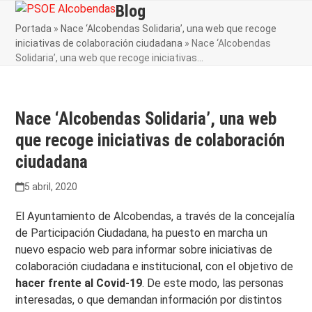
Skip
Blog
Open
Close
to
Portada
»
Nace ‘Alcobendas Solidaria’, una web que recoge
mobile
mobile
content
iniciativas de colaboración ciudadana
»
Nace ‘Alcobendas
menu
menu
Solidaria’, una web que recoge iniciativas…
Nace ‘Alcobendas Solidaria’, una web
que recoge iniciativas de colaboración
ciudadana
5 abril, 2020
El Ayuntamiento de Alcobendas, a través de la concejalía
de Participación Ciudadana, ha puesto en marcha un
nuevo espacio web para informar sobre iniciativas de
colaboración ciudadana e institucional, con el objetivo de
hacer frente al Covid-19
. De este modo, las personas
interesadas, o que demandan información por distintos