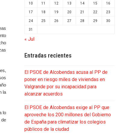
10
11
12
13
14
15
16
17
18
19
20
21
22
23
24
25
26
27
28
29
30
eas
31
nto
« Jul
cho
azas
Entradas recientes
es,
El PSOE de Alcobendas acusa al PP de
sos
poner en riesgo miles de viviendas en
año
Valgrande por su incapacidad para
 la
alcanzar acuerdos
El PSOE de Alcobendas exige al PP que
a lo
aproveche los 200 millones del Gobierno
 de
de España para climatizar los colegios
públicos de la ciudad