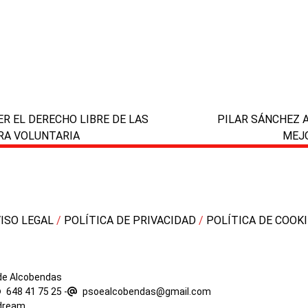
next
ER EL DERECHO LIBRE DE LAS
PILAR SÁNCHEZ 
post:
RA VOLUNTARIA
MEJO
VISO LEGAL
/
POLÍTICA DE PRIVACIDAD
/
POLÍTICA DE COOK
 de Alcobendas
648 41 75 25
-
psoealcobendas@gmail.com
dream