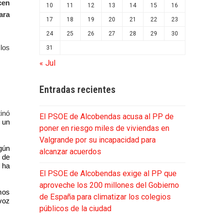
cen
10
11
12
13
14
15
16
ara
17
18
19
20
21
22
23
24
25
26
27
28
29
30
 los
31
« Jul
Entradas recientes
tinó
El PSOE de Alcobendas acusa al PP de
e un
poner en riesgo miles de viviendas en
Valgrande por su incapacidad para
gún
alcanzar acuerdos
 de
 ha
El PSOE de Alcobendas exige al PP que
aproveche los 200 millones del Gobierno
mos
de España para climatizar los colegios
avoz
públicos de la ciudad