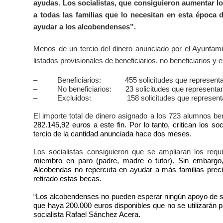
ayudas. Los socialistas, que consiguieron aumentar l
a todas las familias que lo necesitan en esta época d
ayudar a los alcobendenses”.
Menos de un tercio del dinero anunciado por el Ayuntamie
listados provisionales de beneficiarios, no beneficiarios y
–
Beneficiarios:
455 solicitudes que represent
–
No beneficiarios:
23 solicitudes que representa
–
Excluidos:
158 solicitudes que represent
El importe total de dinero asignado a los 723 alumnos be
282.145,92 euros a este fin. Por lo tanto, critican los 
tercio de la cantidad anunciada hace dos meses
.
Los socialistas consiguieron que se ampliaran los req
miembro en paro
(padre, madre o tutor). Sin embarg
Alcobendas no repercuta en ayudar a más familias prec
retirado estas becas.
“Los alcobendenses no pueden esperar ningún apoyo de s
que haya 200.000 euros disponibles que no se utilizarán pa
socialista Rafael Sánchez Acera.