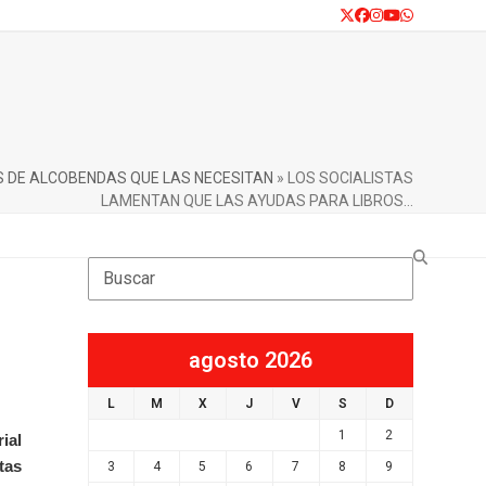
Twitter
Facebook
Instagram
YouTube
Whatsapp
S DE ALCOBENDAS QUE LAS NECESITAN
»
LOS SOCIALISTAS
LAMENTAN QUE LAS AYUDAS PARA LIBROS…
Search
agosto 2026
L
M
X
J
V
S
D
1
2
ial
tas
3
4
5
6
7
8
9