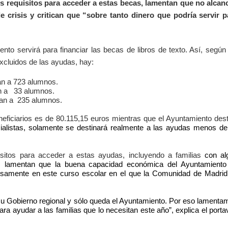
os requisitos para acceder a estas becas, lamentan que no alcan
e crisis y critican que “sobre tanto dinero que podría servir p
nto servirá para financiar las becas de libros de texto. Así, según
 excluidos de las ayudas, hay:
an a 723 alumnos.
n a
33 alumnos.
an a
235 alumnos.
neficiarios es de 80.115,15 euros mientras que el Ayuntamiento des
socialistas, solamente se destinará realmente a las ayudas menos d
uisitos para acceder a estas ayudas, incluyendo a familias
con al
o, lamentan que la buena capacidad económica del Ayuntamiento
isamente en este curso escolar en el que la Comunidad de Madrid
u Gobierno regional y sólo queda el Ayuntamiento. Por eso lamenta
ra ayudar a las familias que lo necesitan este año”, explica el port