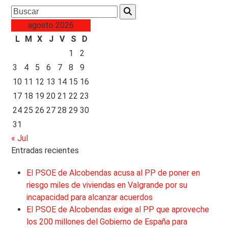
Search
agosto 2026
L
M
X
J
V
S
D
1
2
3
4
5
6
7
8
9
10
11
12
13
14
15
16
17
18
19
20
21
22
23
24
25
26
27
28
29
30
31
« Jul
Entradas recientes
El PSOE de Alcobendas acusa al PP de poner en
riesgo miles de viviendas en Valgrande por su
incapacidad para alcanzar acuerdos
El PSOE de Alcobendas exige al PP que aproveche
los 200 millones del Gobierno de España para