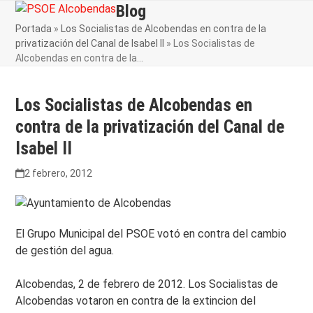
Skip
Blog
Open
Close
to
Portada
»
Los Socialistas de Alcobendas en contra de la
mobile
mobile
content
privatización del Canal de Isabel II
»
Los Socialistas de
menu
menu
Alcobendas en contra de la…
Los Socialistas de Alcobendas en
contra de la privatización del Canal de
Isabel II
2 febrero, 2012
El Grupo Municipal del PSOE votó en contra del cambio
de gestión del agua.
Alcobendas, 2 de febrero de 2012. Los Socialistas de
Alcobendas votaron en contra de la extincion del