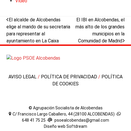
Vídeo
previous
next
El alcalde de Alcobendas
El IBI en Alcobendas, el
post:
post:
elige al marido de su secretaria
más alto de los grandes
para representar al
municipios en la
ayuntamiento en La Caixa
Comunidad de Madrid
AVISO LEGAL
/
POLÍTICA DE PRIVACIDAD
/
POLÍTICA
DE COOKIES
© Agrupación Socialista de Alcobendas
C/ Francisco Largo Caballero, 44 (28100 ALCOBENDAS) -
648 41 75 25
-
psoealcobendas@gmail.com
Diseño web
Softdream