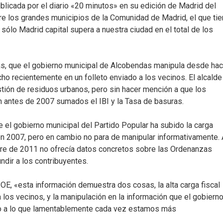
licada por el diario «20 minutos» en su edición de Madrid del
re los grandes municipios de la Comunidad de Madrid, el que ti
ólo Madrid capital supera a nuestra ciudad en el total de los
tas, que el gobierno municipal de Alcobendas manipula desde ha
o recientemente en un folleto enviado a los vecinos. El alcalde
tión de residuos urbanos, pero sin hacer mención a que los
n antes de 2007 sumados el IBI y la Tasa de basuras.
 el gobierno municipal del Partido Popular ha subido la carga
n 2007, pero en cambio no para de manipular informativamente. 
mbre de 2011 no ofrecía datos concretos sobre las Ordenanzas
undir a los contribuyentes.
E, «esta información demuestra dos cosas, la alta carga fiscal
 los vecinos, y la manipulación en la información que el gobiern
go a lo que lamentablemente cada vez estamos más