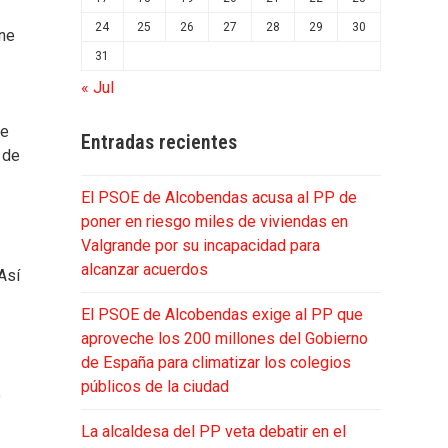
24
25
26
27
28
29
30
ene
31
« Jul
ce
Entradas recientes
 de
El PSOE de Alcobendas acusa al PP de
poner en riesgo miles de viviendas en
Valgrande por su incapacidad para
alcanzar acuerdos
Así
El PSOE de Alcobendas exige al PP que
aproveche los 200 millones del Gobierno
de España para climatizar los colegios
públicos de la ciudad
o
La alcaldesa del PP veta debatir en el