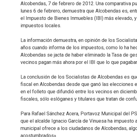
Alcobendas, 7 de febrero de 2012. Una comparativa pub
lunes 6 de febrero, demuestra que Alcobendas es, ent
el Impuesto de Bienes Inmuebles (IBI) más elevado, y s
impuestos locales.
La información demuestra, en opinión de los Socialis
años cuando informa de los impuestos, como lo ha hech
Alcobendas se jacta de haber eliminado la Tasa de ges
vecinos pagan más ahora por el IBI que lo que pagaba
La conclusión de los Socialistas de Alcobendas es que
fiscal en Alcobendas desde que ganó las elecciones e
en el folleto que difundió entre los vecinos en dicie
fiscales, sólo eslóganes y titulares que tratan de conf
Para Rafael Sánchez Acera, Portavoz Municipal del PSO
que el alcalde Ignacio García de Vinuesa ha impuesto a
municipal ofrece a los ciudadanos de Alcobendas, al
acostumbrados».