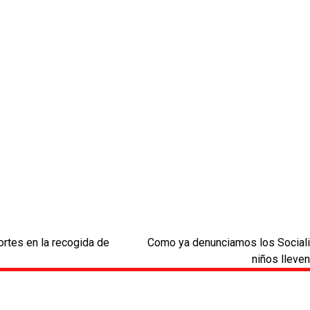
rtes en la recogida de
Como ya denunciamos los Socialis
next
niños lleven
post: