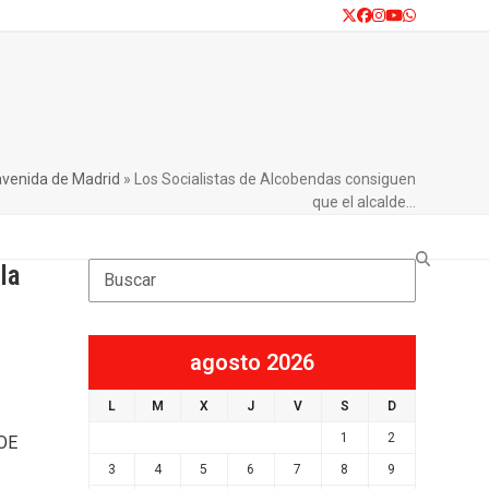
Twitter
Facebook
Instagram
YouTube
Whatsapp
 avenida de Madrid
»
Los Socialistas de Alcobendas consiguen
que el alcalde…
la
Search
agosto 2026
L
M
X
J
V
S
D
1
2
SOE
3
4
5
6
7
8
9