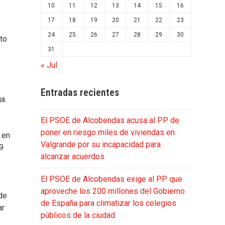
10
11
12
13
14
15
16
17
18
19
20
21
22
23
e
24
25
26
27
28
29
30
to
31
« Jul
Entradas recientes
a.
El PSOE de Alcobendas acusa al PP de
poner en riesgo miles de viviendas en
 en
Valgrande por su incapacidad para
19
alcanzar acuerdos
El PSOE de Alcobendas exige al PP que
aproveche los 200 millones del Gobierno
de
de España para climatizar los colegios
ar
públicos de la ciudad