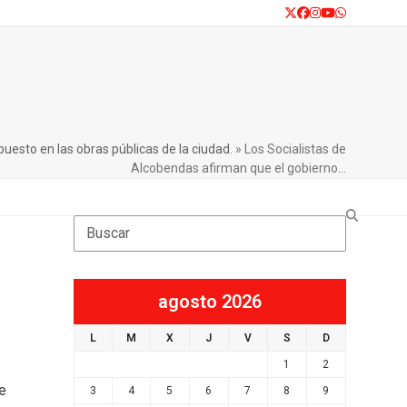
Twitter
Facebook
Instagram
YouTube
Whatsapp
uesto en las obras públicas de la ciudad.
»
Los Socialistas de
Alcobendas afirman que el gobierno…
Search
agosto 2026
L
M
X
J
V
S
D
1
2
e
e
3
4
5
6
7
8
9