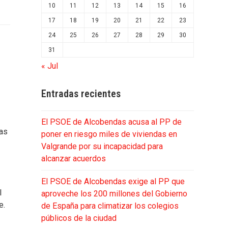
10
11
12
13
14
15
16
17
18
19
20
21
22
23
24
25
26
27
28
29
30
31
« Jul
Entradas recientes
El PSOE de Alcobendas acusa al PP de
das
poner en riesgo miles de viviendas en
Valgrande por su incapacidad para
alcanzar acuerdos
s
El PSOE de Alcobendas exige al PP que
l
aproveche los 200 millones del Gobierno
e.
de España para climatizar los colegios
públicos de la ciudad