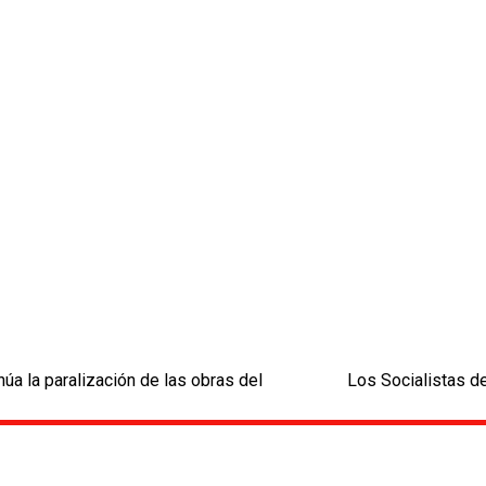
a la paralización de las obras del
Los Socialistas d
next
post: