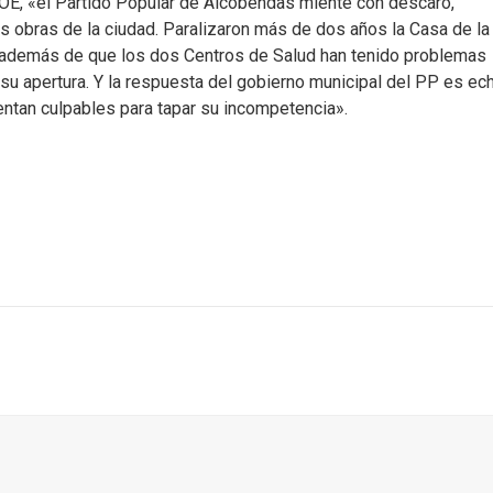
OE, «el Partido Popular de Alcobendas miente con descaro,
 obras de la ciudad. Paralizaron más de dos años la Casa de la
, además de que los dos Centros de Salud han tenido problemas
u apertura. Y la respuesta del gobierno municipal del PP es ec
entan culpables para tapar su incompetencia».