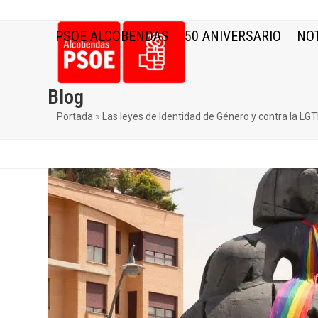
Skip
to
PSOE ALCOBENDAS
50 ANIVERSARIO
NOT
content
Blog
Portada
»
Las leyes de Identidad de Género y contra la L