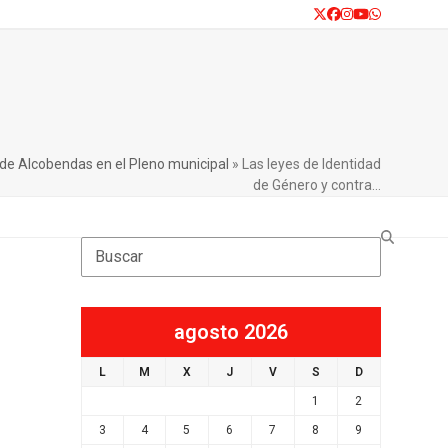
Twitter
Facebook
Instagram
YouTube
Whatsapp
 de Alcobendas en el Pleno municipal
»
Las leyes de Identidad
de Género y contra…
Search
agosto 2026
L
M
X
J
V
S
D
1
2
3
4
5
6
7
8
9