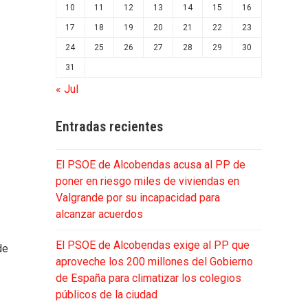
10
11
12
13
14
15
16
17
18
19
20
21
22
23
24
25
26
27
28
29
30
31
« Jul
Entradas recientes
El PSOE de Alcobendas acusa al PP de
poner en riesgo miles de viviendas en
Valgrande por su incapacidad para
alcanzar acuerdos
El PSOE de Alcobendas exige al PP que
de
aproveche los 200 millones del Gobierno
de España para climatizar los colegios
públicos de la ciudad