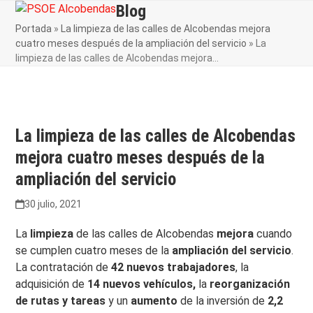
Skip
Blog
Open
Close
to
Portada
»
La limpieza de las calles de Alcobendas mejora
mobile
mobile
content
cuatro meses después de la ampliación del servicio
»
La
menu
menu
limpieza de las calles de Alcobendas mejora…
La limpieza de las calles de Alcobendas
mejora cuatro meses después de la
ampliación del servicio
30 julio, 2021
La
limpieza
de las calles de Alcobendas
mejora
cuando
se cumplen cuatro meses de la
ampliación del servicio
.
La contratación de
42 nuevos trabajadores
, la
adquisición de
14 nuevos vehículos,
la
reorganización
de rutas y tareas
y un
aumento
de la inversión de
2,2