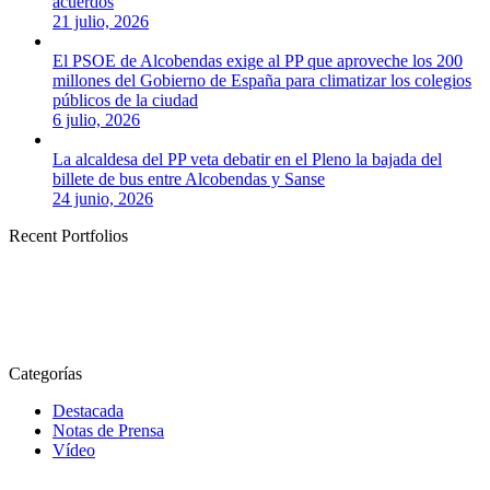
acuerdos
21 julio, 2026
El PSOE de Alcobendas exige al PP que aproveche los 200
millones del Gobierno de España para climatizar los colegios
públicos de la ciudad
6 julio, 2026
La alcaldesa del PP veta debatir en el Pleno la bajada del
billete de bus entre Alcobendas y Sanse
24 junio, 2026
Recent Portfolios
Categorías
Destacada
Notas de Prensa
Vídeo