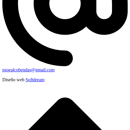
psoealcobendas@gmail.com
Diseño web
Softdream