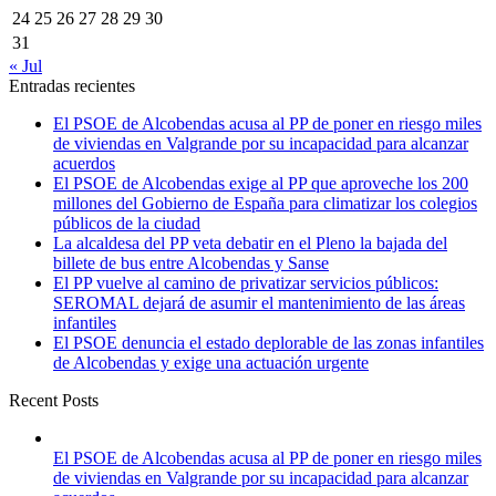
24
25
26
27
28
29
30
31
« Jul
Entradas recientes
El PSOE de Alcobendas acusa al PP de poner en riesgo miles
de viviendas en Valgrande por su incapacidad para alcanzar
acuerdos
El PSOE de Alcobendas exige al PP que aproveche los 200
millones del Gobierno de España para climatizar los colegios
públicos de la ciudad
La alcaldesa del PP veta debatir en el Pleno la bajada del
billete de bus entre Alcobendas y Sanse
El PP vuelve al camino de privatizar servicios públicos:
SEROMAL dejará de asumir el mantenimiento de las áreas
infantiles
El PSOE denuncia el estado deplorable de las zonas infantiles
de Alcobendas y exige una actuación urgente
Recent Posts
El PSOE de Alcobendas acusa al PP de poner en riesgo miles
de viviendas en Valgrande por su incapacidad para alcanzar