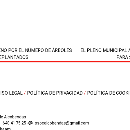
next
ENO POR EL NÚMERO DE ÁRBOLES
EL PLENO MUNICIPAL
post:
REPLANTADOS
PARA 
VISO LEGAL
/
POLÍTICA DE PRIVACIDAD
/
POLÍTICA DE COOK
 de Alcobendas
648 41 75 25
-
psoealcobendas@gmail.com
dream