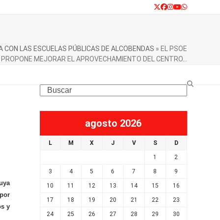
Twitter
Facebook
Instagram
YouTube
Whatsapp
 CON LAS ESCUELAS PÚBLICAS DE ALCOBENDAS
»
EL PSOE
PROPONE MEJORAR EL APROVECHAMIENTO DEL CENTRO…
Search
agosto 2026
L
M
X
J
V
S
D
1
2
3
4
5
6
7
8
9
uya
10
11
12
13
14
15
16
 por
17
18
19
20
21
22
23
os y
24
25
26
27
28
29
30