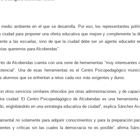
medio ambiente en el que se desarrolla. Por eso, los representantes polít
la ciudad para proponer una oferta educativa que mejore y complemente la d
ente a las escuelas, sino de que la ciudad debe ser un agente educador e
istas queremos para Alcobendas”.
ento de Alcobendas cuenta con una serie de herramientas “muy interesantes 
encial”. Una de esas herramientas es el Centro Psicopedagógico munici
os alumnos que se enfrentan a retos cada vez más exigentes y duros.
n otros servicios similares ofrecidos por otras administraciones, y de capac
estra ciudad. El Centro Psicopedagógico de Alcobendas es una herramienta
o, englobándolo en una estrategia educativa de ciudad”, explica Sánchez Ac
amental no solamente para adquirir conocimientos y para la preparación par
ientes y críticas sin las cuales la democracia no es posible”, afirma Sán