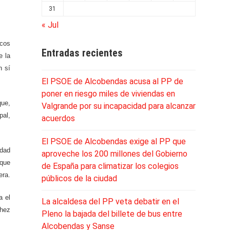
31
« Jul
icos
Entradas recientes
e la
n sí
El PSOE de Alcobendas acusa al PP de
poner en riesgo miles de viviendas en
que,
Valgrande por su incapacidad para alcanzar
pal,
acuerdos
El PSOE de Alcobendas exige al PP que
idad
aproveche los 200 millones del Gobierno
 que
de España para climatizar los colegios
era.
públicos de la ciudad
a el
La alcaldesa del PP veta debatir en el
chez
Pleno la bajada del billete de bus entre
Alcobendas y Sanse