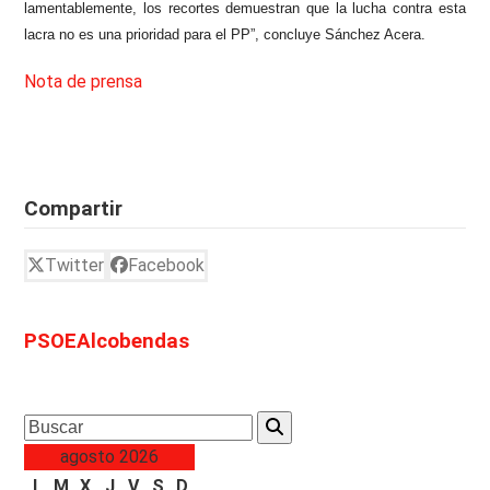
lamentablemente, los recortes demuestran que la lucha contra esta
lacra no es una prioridad para el PP”, concluye Sánchez Acera.
Nota de prensa
Compartir
Twitter
Facebook
PSOEAlcobendas
Search
agosto 2026
L
M
X
J
V
S
D