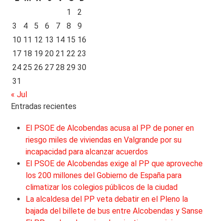
1
2
3
4
5
6
7
8
9
10
11
12
13
14
15
16
17
18
19
20
21
22
23
24
25
26
27
28
29
30
31
« Jul
Entradas recientes
El PSOE de Alcobendas acusa al PP de poner en
riesgo miles de viviendas en Valgrande por su
incapacidad para alcanzar acuerdos
El PSOE de Alcobendas exige al PP que aproveche
los 200 millones del Gobierno de España para
climatizar los colegios públicos de la ciudad
La alcaldesa del PP veta debatir en el Pleno la
bajada del billete de bus entre Alcobendas y Sanse