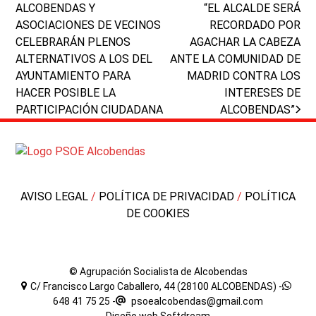
post:
post:
ALCOBENDAS Y
“EL ALCALDE SERÁ
ASOCIACIONES DE VECINOS
RECORDADO POR
CELEBRARÁN PLENOS
AGACHAR LA CABEZA
ALTERNATIVOS A LOS DEL
ANTE LA COMUNIDAD DE
AYUNTAMIENTO PARA
MADRID CONTRA LOS
HACER POSIBLE LA
INTERESES DE
PARTICIPACIÓN CIUDADANA
ALCOBENDAS”
AVISO LEGAL
/
POLÍTICA DE PRIVACIDAD
/
POLÍTICA
DE COOKIES
© Agrupación Socialista de Alcobendas
C/ Francisco Largo Caballero, 44 (28100 ALCOBENDAS) -
648 41 75 25
-
psoealcobendas@gmail.com
Diseño web
Softdream