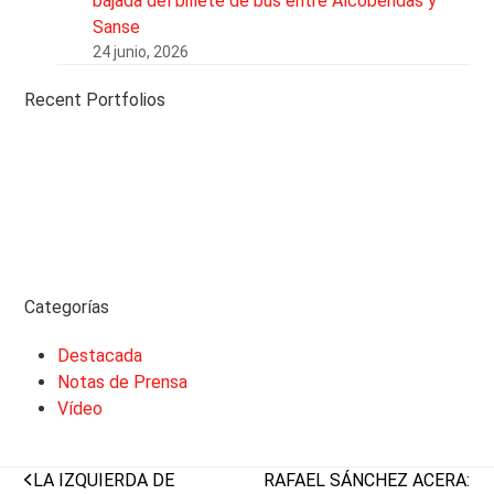
bajada del billete de bus entre Alcobendas y
Sanse
24 junio, 2026
Recent Portfolios
Categorías
Destacada
Notas de Prensa
Vídeo
previous
next
LA IZQUIERDA DE
RAFAEL SÁNCHEZ ACERA: