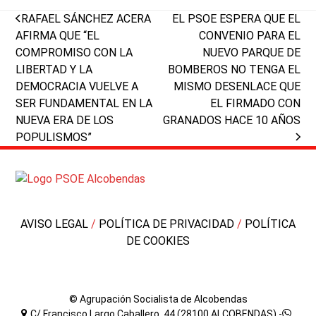
previous
next
RAFAEL SÁNCHEZ ACERA
EL PSOE ESPERA QUE EL
post:
post:
AFIRMA QUE “EL
CONVENIO PARA EL
COMPROMISO CON LA
NUEVO PARQUE DE
LIBERTAD Y LA
BOMBEROS NO TENGA EL
DEMOCRACIA VUELVE A
MISMO DESENLACE QUE
SER FUNDAMENTAL EN LA
EL FIRMADO CON
NUEVA ERA DE LOS
GRANADOS HACE 10 AÑOS
POPULISMOS”
AVISO LEGAL
/
POLÍTICA DE PRIVACIDAD
/
POLÍTICA
DE COOKIES
© Agrupación Socialista de Alcobendas
C/ Francisco Largo Caballero, 44 (28100 ALCOBENDAS) -