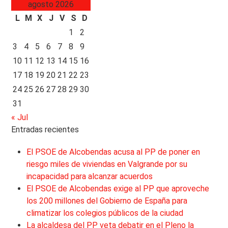
agosto 2026
L
M
X
J
V
S
D
1
2
3
4
5
6
7
8
9
10
11
12
13
14
15
16
17
18
19
20
21
22
23
24
25
26
27
28
29
30
31
« Jul
Entradas recientes
El PSOE de Alcobendas acusa al PP de poner en
riesgo miles de viviendas en Valgrande por su
incapacidad para alcanzar acuerdos
El PSOE de Alcobendas exige al PP que aproveche
los 200 millones del Gobierno de España para
climatizar los colegios públicos de la ciudad
La alcaldesa del PP veta debatir en el Pleno la