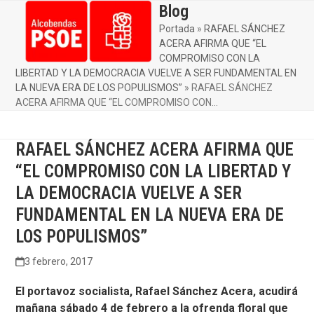
Skip
Blog
Open
Close
to
Portada
»
RAFAEL SÁNCHEZ
mobile
mobile
content
ACERA AFIRMA QUE “EL
menu
menu
COMPROMISO CON LA
LIBERTAD Y LA DEMOCRACIA VUELVE A SER FUNDAMENTAL EN
LA NUEVA ERA DE LOS POPULISMOS”
»
RAFAEL SÁNCHEZ
ACERA AFIRMA QUE “EL COMPROMISO CON…
RAFAEL SÁNCHEZ ACERA AFIRMA QUE
“EL COMPROMISO CON LA LIBERTAD Y
LA DEMOCRACIA VUELVE A SER
FUNDAMENTAL EN LA NUEVA ERA DE
LOS POPULISMOS”
3 febrero, 2017
El portavoz socialista, Rafael Sánchez Acera, acudirá
mañana sábado 4 de febrero a la ofrenda floral que