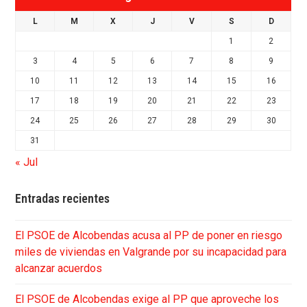
L
M
X
J
V
S
D
1
2
3
4
5
6
7
8
9
10
11
12
13
14
15
16
17
18
19
20
21
22
23
24
25
26
27
28
29
30
31
« Jul
Entradas recientes
El PSOE de Alcobendas acusa al PP de poner en riesgo
miles de viviendas en Valgrande por su incapacidad para
alcanzar acuerdos
El PSOE de Alcobendas exige al PP que aproveche los