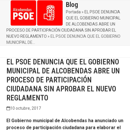
Skip
Blog
Open
Close
to
Portada
»
EL PSOE DENUNCIA
mobile
mobile
content
QUE EL GOBIERNO MUNICIPAL
menu
menu
DE ALCOBENDAS ABRE UN
PROCESO DE PARTICIPACIÓN CIUDADANA SIN APROBAR EL
NUEVO REGLAMENTO
»
EL PSOE DENUNCIA QUE EL GOBIERNO
MUNICIPAL DE…
EL PSOE DENUNCIA QUE EL GOBIERNO
MUNICIPAL DE ALCOBENDAS ABRE UN
PROCESO DE PARTICIPACIÓN
CIUDADANA SIN APROBAR EL NUEVO
REGLAMENTO
10 octubre, 2017
El Gobierno municipal de Alcobendas ha anunciado un
proceso de participación ciudadana para elaborar el