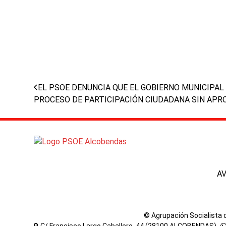
previous
EL PSOE DENUNCIA QUE EL GOBIERNO MUNICIPAL
post:
PROCESO DE PARTICIPACIÓN CIUDADANA SIN AP
A
© Agrupación Socialista
C/ Francisco Largo Caballero, 44 (28100 ALCOBENDAS) -