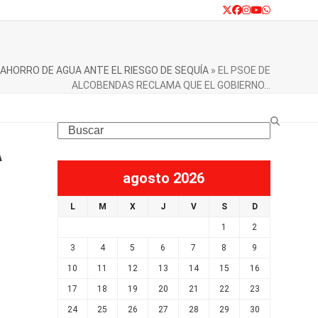
Twitter
Facebook
Instagram
YouTube
Whatsapp
 AHORRO DE AGUA ANTE EL RIESGO DE SEQUÍA
»
EL PSOE DE
ALCOBENDAS RECLAMA QUE EL GOBIERNO…
Search
A
agosto 2026
L
M
X
J
V
S
D
a
1
2
s
3
4
5
6
7
8
9
e
10
11
12
13
14
15
16
17
18
19
20
21
22
23
24
25
26
27
28
29
30