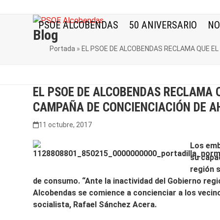
Skip
to
PSOE ALCOBENDAS
50 ANIVERSARIO
NO
content
Blog
Portada
»
EL PSOE DE ALCOBENDAS RECLAMA QUE EL 
EL PSOE DE ALCOBENDAS RECLAMA Q
CAMPAÑA DE CONCIENCIACIÓN DE AH
11 octubre, 2017
Los emb
su capac
región s
de consumo. “Ante la inactividad del Gobierno regi
Alcobendas se comience a concienciar a los vecino
socialista, Rafael Sánchez Acera.