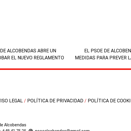
next
 DE ALCOBENDAS ABRE UN
EL PSOE DE ALCOBE
post:
ROBAR EL NUEVO REGLAMENTO
MEDIDAS PARA PREVER L
VISO LEGAL
/
POLÍTICA DE PRIVACIDAD
/
POLÍTICA DE COOK
 de Alcobendas
648 41 75 25
-
psoealcobendas@gmail.com