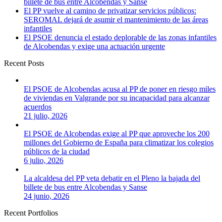
billete de bus entre Alcobendas y Sanse
El PP vuelve al camino de privatizar servicios públicos:
SEROMAL dejará de asumir el mantenimiento de las áreas
infantiles
El PSOE denuncia el estado deplorable de las zonas infantiles
de Alcobendas y exige una actuación urgente
Recent Posts
El PSOE de Alcobendas acusa al PP de poner en riesgo miles
de viviendas en Valgrande por su incapacidad para alcanzar
acuerdos
21 julio, 2026
El PSOE de Alcobendas exige al PP que aproveche los 200
millones del Gobierno de España para climatizar los colegios
públicos de la ciudad
6 julio, 2026
La alcaldesa del PP veta debatir en el Pleno la bajada del
billete de bus entre Alcobendas y Sanse
24 junio, 2026
Recent Portfolios