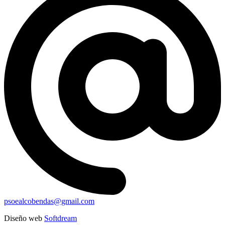
psoealcobendas@gmail.com
Diseño web
Softdream