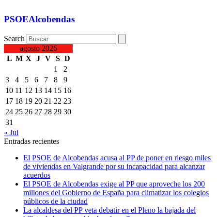
PSOEAlcobendas
Search
agosto 2026
L
M
X
J
V
S
D
1
2
3
4
5
6
7
8
9
10
11
12
13
14
15
16
17
18
19
20
21
22
23
24
25
26
27
28
29
30
31
« Jul
Entradas recientes
El PSOE de Alcobendas acusa al PP de poner en riesgo miles
de viviendas en Valgrande por su incapacidad para alcanzar
acuerdos
El PSOE de Alcobendas exige al PP que aproveche los 200
millones del Gobierno de España para climatizar los colegios
públicos de la ciudad
La alcaldesa del PP veta debatir en el Pleno la bajada del