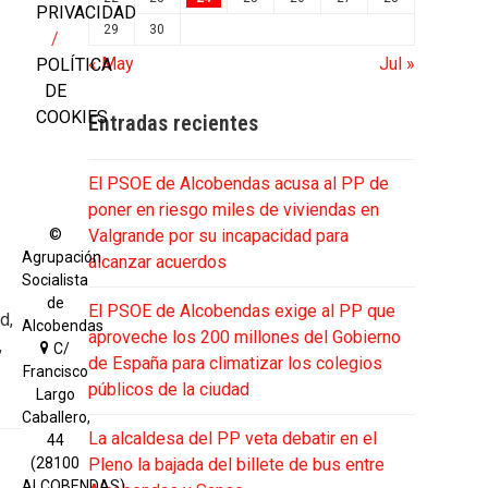
PRIVACIDAD
29
30
/
« May
Jul »
POLÍTICA
DE
COOKIES
Entradas recientes
El PSOE de Alcobendas acusa al PP de
poner en riesgo miles de viviendas en
©
Valgrande por su incapacidad para
Agrupación
alcanzar acuerdos
Socialista
de
El PSOE de Alcobendas exige al PP que
d,
Alcobendas
aproveche los 200 millones del Gobierno
,
C/
de España para climatizar los colegios
Francisco
públicos de la ciudad
Largo
Caballero,
La alcaldesa del PP veta debatir en el
44
(28100
Pleno la bajada del billete de bus entre
ALCOBENDAS)