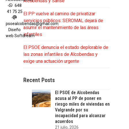
Alcobendas y Sanse
-
648
41 75 25
El PP vuelve al camino de privatizar
-
servicios públicos: SEROMAL dejará de
psoealcobendas@gmail.com
asumir el mantenimiento de las áreas
Diseño
infantiles
web
Softdream
El PSOE denuncia el estado deplorable de
las zonas infantiles de Alcobendas y
exige una actuación urgente
Recent Posts
El PSOE de Alcobendas
acusa al PP de poner en
riesgo miles de viviendas en
Valgrande por su
incapacidad para alcanzar
acuerdos
21 julio, 2026