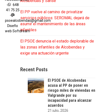
Alcobendas y Sanse
-
648
41 75 25
El PP vuelve al camino de privatizar
-
servicios públicos: SEROMAL dejará de
psoealcobendas@gmail.com
asumir el mantenimiento de las áreas
Diseño
infantiles
web
Softdream
El PSOE denuncia el estado deplorable de
las zonas infantiles de Alcobendas y
exige una actuación urgente
Recent Posts
El PSOE de Alcobendas
acusa al PP de poner en
riesgo miles de viviendas en
Valgrande por su
incapacidad para alcanzar
acuerdos
21 julio, 2026