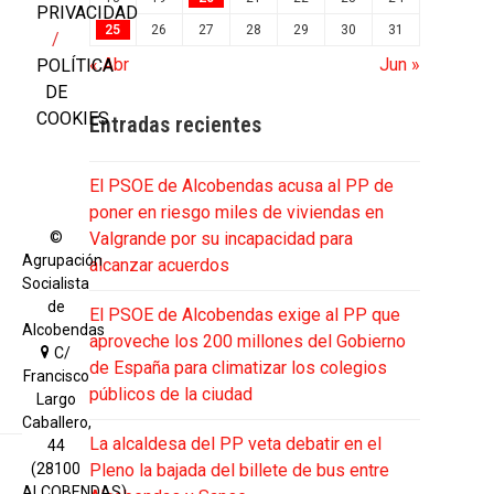
PRIVACIDAD
25
26
27
28
29
30
31
/
« Abr
Jun »
POLÍTICA
DE
COOKIES
Entradas recientes
a
El PSOE de Alcobendas acusa al PP de
poner en riesgo miles de viviendas en
©
Valgrande por su incapacidad para
Agrupación
alcanzar acuerdos
Socialista
de
El PSOE de Alcobendas exige al PP que
Alcobendas
aproveche los 200 millones del Gobierno
C/
de España para climatizar los colegios
Francisco
públicos de la ciudad
Largo
Caballero,
La alcaldesa del PP veta debatir en el
44
(28100
Pleno la bajada del billete de bus entre
ALCOBENDAS)