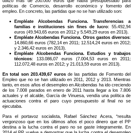
utilizó más de 200.000 euros que había presupuestado para
políticas de Comercio, desarrollo económico y fomento del
empleo. En concreto, las partidas que no se han utilizado son:
Empléate Alcobendas Funciona. Transferencias a
familias e instituciones sin fines de lucro
: 55.492,94
euros (49.943,65 euros en 2012 y 5.549,29 euros en 2013).
Empléate Alcobendas Funciona. Otros gastos diversos
:
14.860,66 euros (782,14 en 2011; 12.514,24 euros en 2012;
y 2.346,42 euros en 2013).
Empléate Alcobendas Funciona. Estudios y trabajos
técnicos
: 133.086,07 euros (7.004,53 euros en 2011;
112.072,48 euros en 2012; y 21.013,59 euros en 2013).
En total son 203.439,67 euros
de las partidas de Fomento del
Empleo que no se han utilizado en 2011, 2012 y 2013. Mientras
tanto, en esos años el desempleo en Alcobendas ha ido creciendo
de los 7.008 parados en enero de 2011 hasta llegar a los 7.806
actuales y el alcalde, García de Vinuesa, vendía una política de
actuaciones contra el paro cuyo presupuesto al final no se
ejecutaba.
Para el portavoz socialista, Rafael Sánchez Acera, “resulta
vergonzoso que en los últimos años el poco dinero que el PP
destina a la lucha contra el paro no se gaste íntegramente. En
2014 el PP vuelve a demostrar que la lucha contra el desempleo