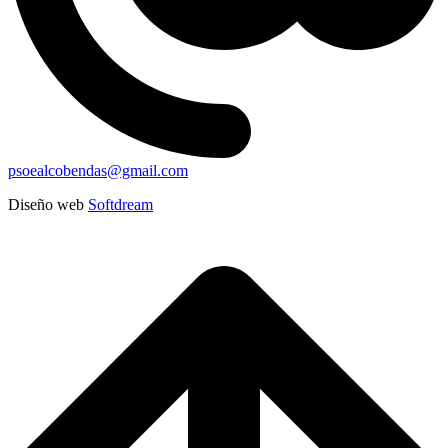
psoealcobendas@gmail.com
Diseño web
Softdream