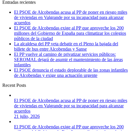
Entradas recientes
El PSOE de Alcobendas acusa al PP de poner en riesgo miles
de viviendas en Valgrande por su incapacidad para alcanzar
acuerdos
El PSOE de Alcobendas exige al PP que aproveche los 200
millones del Gobierno de España para climatizar los colegios
públicos de la ciudad
La alcaldesa del PP veta debatir en el Pleno la bajada del
billete de bus entre Alcobendas y Sanse
El PP vuelve al camino de privatizar servicios públicos:
SEROMAL dejará de asumir el mantenimiento de las áreas
infantiles
El PSOE denuncia el estado deplorable de las zonas infantiles
de Alcobendas y exige una actuación urgente
Recent Posts
El PSOE de Alcobendas acusa al PP de poner en riesgo miles
de viviendas en Valgrande por su incapacidad para alcanzar
acuerdos
21 julio, 2026
El PSOE de Alcobendas exige al PP que aproveche los 200