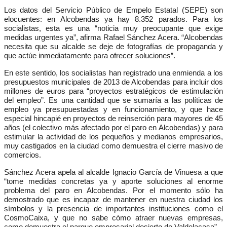
Los datos del Servicio Público de Empelo Estatal (SEPE) son
elocuentes: en Alcobendas ya hay 8.352 parados. Para los
socialistas, esta es una “noticia muy preocupante que exige
medidas urgentes ya”, afirma Rafael Sánchez Acera. “Alcobendas
necesita que su alcalde se deje de fotografías de propaganda y
que actúe inmediatamente para ofrecer soluciones”.
En este sentido, los socialistas han registrado una enmienda a los
presupuestos municipales de 2013 de Alcobendas para incluir dos
millones de euros para “proyectos estratégicos de estimulación
del empleo”. Es una cantidad que se sumaría a las políticas de
empleo ya presupuestadas y en funcionamiento, y que hace
especial hincapié en proyectos de reinserción para mayores de 45
años (el colectivo más afectado por el paro en Alcobendas) y para
estimular la actividad de los pequeños y medianos empresarios,
muy castigados en la ciudad como demuestra el cierre masivo de
comercios.
Sánchez Acera apela al alcalde Ignacio García de Vinuesa a que
“tome medidas concretas ya y aporte soluciones al enorme
problema del paro en Alcobendas. Por el momento sólo ha
demostrado que es incapaz de mantener en nuestra ciudad los
símbolos y la presencia de importantes instituciones como el
CosmoCaixa, y que no sabe cómo atraer nuevas empresas,
como demuestra el parque empresarial desierto de Valdelacasa”.