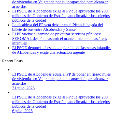
de viviendas en Valgrande por su incapacidad para alcanzar
acuerdos
El PSOE de Alcobendas exige al PP que aproveche los 200
millones del Gobierno de España para climatizar los colegios
públicos de la ciudad
La alcaldesa del PP veta debatir en el Pleno la bajada del
billete de bus entre Alcobendas y Sanse
El PP vuelve al camino de privatizar servicios públicos:
SEROMAL dejará de asumir el mantenimiento de las áreas
infantiles
El PSOE denuncia el estado deplorable de las zonas infantiles
de Alcobendas y exige una actuación urgente
Recent Posts
El PSOE de Alcobendas acusa al PP de poner en riesgo miles
de viviendas en Valgrande por su incapacidad para alcanzar
acuerdos
21 julio, 2026
El PSOE de Alcobendas exige al PP que aproveche los 200
millones del Gobierno de España para climatizar los colegios
públicos de la ciudad
6 julio, 2026