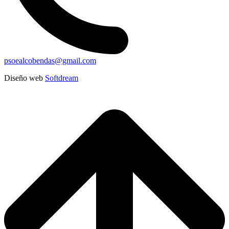
psoealcobendas@gmail.com
Diseño web
Softdream