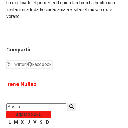
ha explicado el primer edil quien también ha hecho una
invitación a toda la ciudadanía a visitar el museo este
verano.
Compartir
Twitter
Facebook
Irene Nuñez
Search
agosto 2026
L
M
X
J
V
S
D