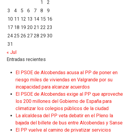
1
2
3
4
5
6
7
8
9
10
11
12
13
14
15
16
17
18
19
20
21
22
23
24
25
26
27
28
29
30
31
« Jul
Entradas recientes
El PSOE de Alcobendas acusa al PP de poner en
riesgo miles de viviendas en Valgrande por su
incapacidad para alcanzar acuerdos
El PSOE de Alcobendas exige al PP que aproveche
los 200 millones del Gobierno de España para
climatizar los colegios públicos de la ciudad
La alcaldesa del PP veta debatir en el Pleno la
bajada del billete de bus entre Alcobendas y Sanse
El PP vuelve al camino de privatizar servicios