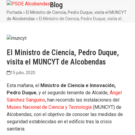
Skip
Blog
Open
Close
to
Portada
»
El Ministro de Ciencia, Pedro Duque, visita el MUNCYT
mobile
mobile
content
de Alcobendas
»
El Ministro de Ciencia, Pedro Duque, visita el…
menu
menu
El Ministro de Ciencia, Pedro Duque,
visita el MUNCYT de Alcobendas
15 julio, 2020
Esta mañana, el
Ministro de Ciencia e Innovación,
Pedro Duque
, y el segundo teniente de Alcalde,
Ángel
Sánchez Sanguino
, han recorrido las instalaciones del
Museo Nacional de Ciencia y Tecnología
(MUNCYT) de
Alcobendas, con el objetivo de conocer las medidas de
seguridad establecidas en el edificio tras la crisis
sanitaria.