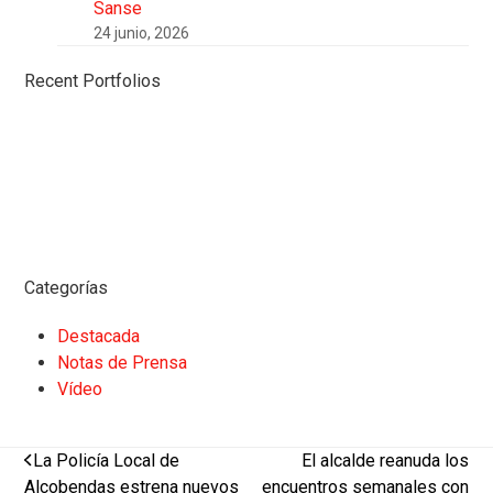
Sanse
24 junio, 2026
Recent Portfolios
Categorías
Destacada
Notas de Prensa
Vídeo
previous
next
La Policía Local de
El alcalde reanuda los
post:
post:
Alcobendas estrena nuevos
encuentros semanales con