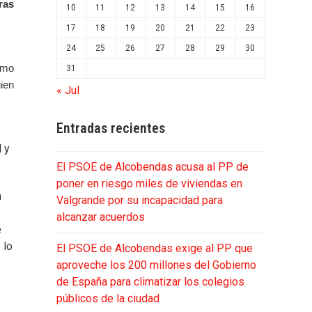
ras
10
11
12
13
14
15
16
17
18
19
20
21
22
23
24
25
26
27
28
29
30
imo
31
ien
« Jul
Entradas recientes
l y
El PSOE de Alcobendas acusa al PP de
poner en riesgo miles de viviendas en
n
Valgrande por su incapacidad para
alcanzar acuerdos
e
 lo
El PSOE de Alcobendas exige al PP que
aproveche los 200 millones del Gobierno
de España para climatizar los colegios
públicos de la ciudad