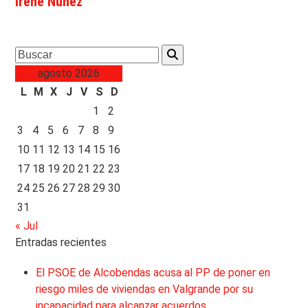
Irene Nuñez
Search
agosto 2026
L
M
X
J
V
S
D
1
2
3
4
5
6
7
8
9
10
11
12
13
14
15
16
17
18
19
20
21
22
23
24
25
26
27
28
29
30
31
« Jul
Entradas recientes
El PSOE de Alcobendas acusa al PP de poner en
riesgo miles de viviendas en Valgrande por su
incapacidad para alcanzar acuerdos