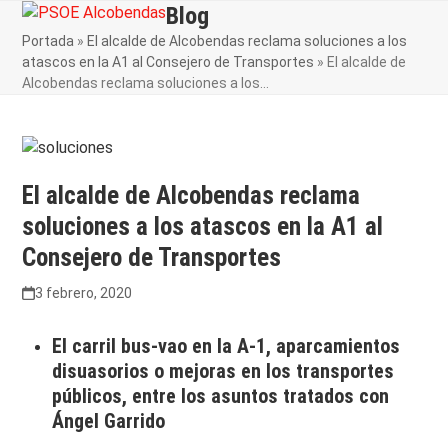
Skip
Blog
Open
Close
to
Portada
»
El alcalde de Alcobendas reclama soluciones a los
mobile
mobile
content
atascos en la A1 al Consejero de Transportes
»
El alcalde de
menu
menu
Alcobendas reclama soluciones a los…
El alcalde de Alcobendas reclama
soluciones a los atascos en la A1 al
Consejero de Transportes
3 febrero, 2020
El carril bus-vao en la A-1, aparcamientos
disuasorios o mejoras en los transportes
públicos, entre los asuntos tratados con
Ángel Garrido