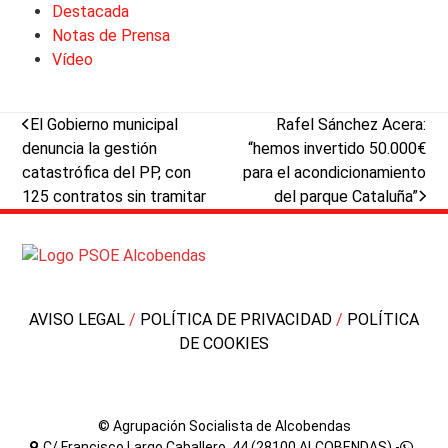
Destacada
Notas de Prensa
Vídeo
previous
next
El Gobierno municipal
Rafel Sánchez Acera:
post:
post:
denuncia la gestión
“hemos invertido 50.000€
catastrófica del PP, con
para el acondicionamiento
125 contratos sin tramitar
del parque Cataluña”
AVISO LEGAL
/
POLÍTICA DE PRIVACIDAD
/
POLÍTICA
DE COOKIES
© Agrupación Socialista de Alcobendas
C/ Francisco Largo Caballero, 44 (28100 ALCOBENDAS) -