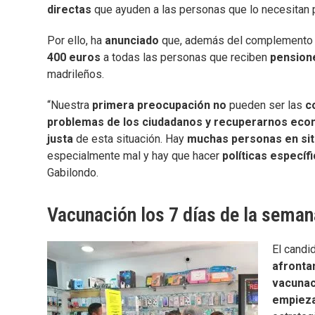
directas
que ayuden a las personas que lo necesitan pa
Por ello, ha
anunciado
que, además del complemento d
400 euros
a todas las personas que reciben
pensione
madrileños.
“Nuestra
primera preocupación no
pueden ser las
c
problemas de los ciudadanos y recuperarnos eco
justa
de esta situación. Hay
muchas personas en situ
especialmente mal y hay que hacer
políticas específi
Gabilondo.
Vacunación los 7 días de la seman
El candi
afrontan
vacuna
empieza