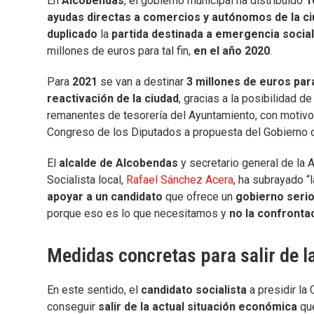
En
Alcobendas
, el gobierno municipal ha distribuido
1
ayudas directas a comercios y autónomos de la c
duplicado
la
partida destinada a emergencia social
millones de euros para tal fin,
en el año 2020
.
Para
2021
se van a destinar
3 millones de euros par
reactivación de la ciudad
, gracias a la posibilidad de 
remanentes de tesorería del Ayuntamiento, con motivo
Congreso de los Diputados a propuesta del Gobierno 
El
alcalde de Alcobendas
y secretario general de la 
Socialista local,
Rafael Sánchez Acera
, ha subrayado “
apoyar a un candidato
que ofrece un
gobierno seri
porque eso es lo que necesitamos y
no la confront
Medidas concretas para salir de la
En este sentido, el
candidato socialista
a presidir la
conseguir
salir de la actual situación económica
que