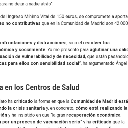
ra no dejar a nadie atrás”.
el Ingreso Mínimo Vital de 150 euros, se compromete a aporta
s no contributivas
que en la Comunidad de Madrid son 42.00
onfrontaciones y distracciones
, sino el
resolver los
nómica y socialmente
. Yo me presento para
aglutinar una sali
ación de vulnerabilidad y de necesidad
, que están pasándol
cas para ellos con sensibilidad social
”, ha argumentado Ángel
a en los Centros de Salud
dato ha
criticado
la forma en que la
Comunidad de Madrid est
do la crisis sanitaria
y, en concreto,
cómo está realizando la
ción
y ha insistido en que “la gran
recuperación económica
 por un proceso de vacunación serio
” y ha
criticado
que la