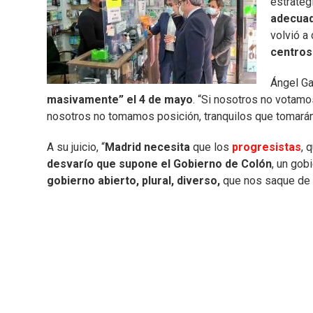
estrateg
adecua
volvió a
centros
Ángel Ga
masivamente” el 4 de mayo
. “Si nosotros no votamo
nosotros no tomamos posición, tranquilos que tomarán 
A su juicio, “
Madrid
necesita
que los
progresistas
, 
desvarío que supone el Gobierno de Colón
, un gob
gobierno abierto, plural, diverso,
que nos saque de e