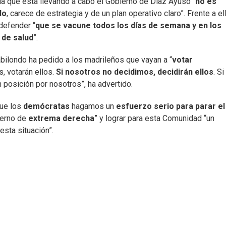
ia que está llevando a cabo el Gobierno de Díaz Ayuso “
no es
do
, carece de estrategia y de un plan operativo claro”. Frente a el
 defender “
que se vacune todos los días de semana y en los
 de salud
”.
bilondo ha pedido a los madrileños que vayan a “
votar
s, votarán ellos.
Si nosotros no decidimos, decidirán ellos
. Si
posición por nosotros”, ha advertido.
que los
demócratas
hagamos un
esfuerzo serio para parar el
ierno de
extrema derecha
” y lograr para esta Comunidad “un
sta situación”.