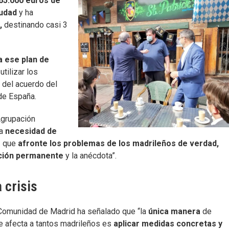
65.000 euros de
iudad
y ha
,
destinando casi 3
a ese plan de
utilizar los
 del acuerdo del
de España.
Agrupación
la
necesidad de
o
que
afronte los problemas de los madrileños de verdad,
ación permanente
y la anécdota”.
 crisis
 Comunidad de Madrid ha señalado que “la
única manera
de
 afecta a tantos madrileños es
aplicar medidas concretas y