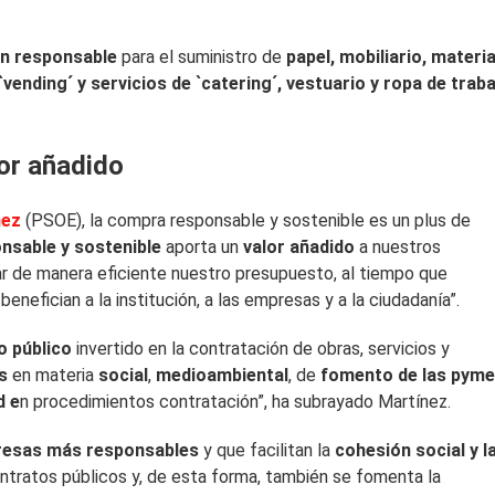
ón responsable
para el suministro de
papel, mobiliario, materia
vending´ y servicios de `catering´, vestuario y ropa de traba
or añadido
nez
(PSOE), la compra responsable y sostenible es un plus de
nsable y sostenible
aporta un
valor añadido
a nuestros
r de manera eficiente nuestro presupuesto, al tiempo que
benefician a la institución, a las empresas y a la ciudadanía”.
o público
invertido en la contratación de obras, servicios y
s
en materia
social
,
medioambiental
, de
fomento de las pym
d e
n procedimientos contratación”, ha subrayado Martínez.
esas más responsables
y que facilitan la
cohesión social y l
ontratos públicos y, de esta forma, también se fomenta la