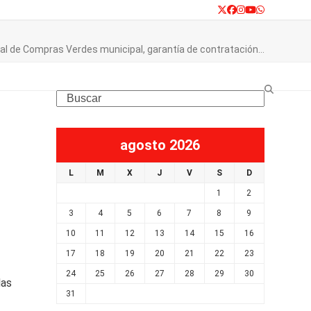
Twitter
Facebook
Instagram
YouTube
Whatsapp
l de Compras Verdes municipal, garantía de contratación…
Search
agosto 2026
L
M
X
J
V
S
D
1
2
3
4
5
6
7
8
9
10
11
12
13
14
15
16
17
18
19
20
21
22
23
24
25
26
27
28
29
30
das
31