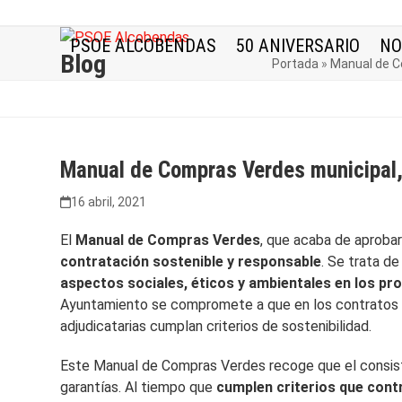
Skip
to
PSOE ALCOBENDAS
50 ANIVERSARIO
NO
content
Blog
Portada
»
Manual de C
Manual de Compras Verdes municipal, 
16 abril, 2021
El
Manual de Compras Verdes
, que acaba de aproba
contratación sostenible y responsable
. Se trata d
aspectos sociales, éticos y ambientales en los pro
Ayuntamiento se compromete a que en los contratos m
adjudicatarias cumplan criterios de sostenibilidad.
Este Manual de Compras Verdes recoge que el consist
garantías. Al tiempo que
cumplen criterios que contr