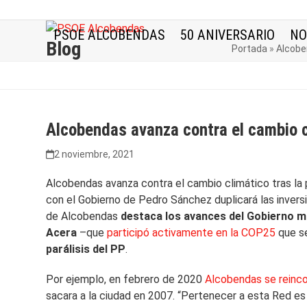
Skip
to
PSOE ALCOBENDAS
50 ANIVERSARIO
NO
content
Blog
Portada
»
Alcobe
Alcobendas avanza contra el cambio c
2 noviembre, 2021
Alcobendas avanza contra el cambio climático tras la p
con el Gobierno de Pedro Sánchez duplicará las invers
de Alcobendas
destaca los avances del Gobierno mu
Acera
–que
participó activamente en la COP25
que se
parálisis del PP
.
Por ejemplo, en febrero de 2020
Alcobendas se reinco
sacara a la ciudad en 2007. “Pertenecer a esta Red es