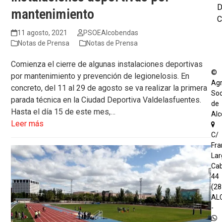
mantenimiento
C
11 agosto, 2021
PSOEAlcobendas
Notas de Prensa
Notas de Prensa
Comienza el cierre de algunas instalaciones deportivas
©
por mantenimiento y prevención de legionelosis. En
Agr
concreto, del 11 al 29 de agosto se va realizar la primera
Soc
parada técnica en la Ciudad Deportiva Valdelasfuentes.
de
Hasta el día 15 de este mes,…
Al
Leer más
C/
Fra
Lar
Cab
44
(2
AL
-