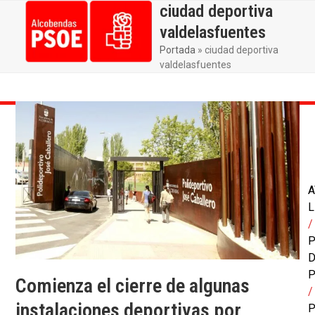
Skip
ciudad deportiva
Open
Close
to
valdelasfuentes
mobile
mobile
content
Portada
»
ciudad deportiva
menu
menu
valdelasfuentes
A
L
/
P
P
Comienza el cierre de algunas
/
instalaciones deportivas por
P