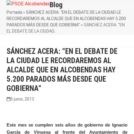
Skip
Blog
Open
Close
to
Portada
»
SÁNCHEZ ACERA: “EN EL DEBATE DE LA CIUDAD LE
mobile
mobile
content
RECORDAREMOS AL ALCALDE QUE EN ALCOBENDAS HAY 5.200
menu
menu
PARADOS MÁS DESDE QUE GOBIERNA”
»
SÁNCHEZ ACERA: “EN
EL DEBATE DE LA CIUDAD…
SÁNCHEZ ACERA: “EN EL DEBATE DE
LA CIUDAD LE RECORDAREMOS AL
ALCALDE QUE EN ALCOBENDAS HAY
5.200 PARADOS MÁS DESDE QUE
GOBIERNA”
5 junio, 2013
Este mes se cumplen seis años de gobierno de Ignacio
García de Vinuesa al frente del Ayuntamiento de