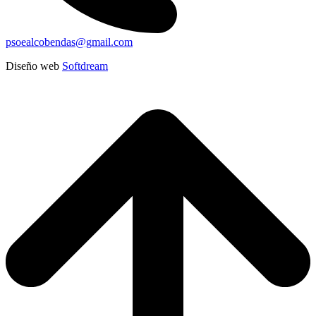
psoealcobendas@gmail.com
Diseño web
Softdream