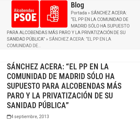
Skip
Blog
Open
Close
to
Portada
»
SÁNCHEZ ACERA:
mobile
mobile
content
“EL PP EN LA COMUNIDAD DE
menu
menu
MADRID SÓLO HA SUPUESTO
PARA ALCOBENDAS MÁS PARO Y LA PRIVATIZACIÓN DE SU
SANIDAD PÚBLICA”
»
SÁNCHEZ ACERA: “EL PP EN LA
COMUNIDAD DE…
SÁNCHEZ ACERA: “EL PP EN LA
COMUNIDAD DE MADRID SÓLO HA
SUPUESTO PARA ALCOBENDAS MÁS
PARO Y LA PRIVATIZACIÓN DE SU
SANIDAD PÚBLICA”
4 septiembre, 2013