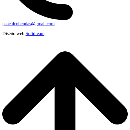
psoealcobendas@gmail.com
Diseño web
Softdream