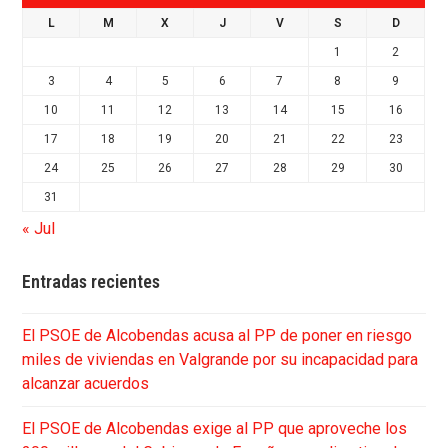
L
M
X
J
V
S
D
1
2
3
4
5
6
7
8
9
10
11
12
13
14
15
16
17
18
19
20
21
22
23
24
25
26
27
28
29
30
31
« Jul
Entradas recientes
El PSOE de Alcobendas acusa al PP de poner en riesgo
miles de viviendas en Valgrande por su incapacidad para
alcanzar acuerdos
El PSOE de Alcobendas exige al PP que aproveche los