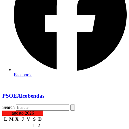
Facebook
PSOEAlcobendas
Search
agosto 2026
L
M
X
J
V
S
D
1
2