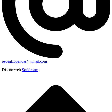
psoealcobendas@gmail.com
Diseño web
Softdream