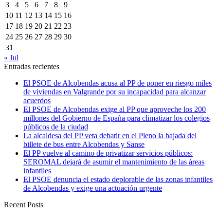
3
4
5
6
7
8
9
10
11
12
13
14
15
16
17
18
19
20
21
22
23
24
25
26
27
28
29
30
31
« Jul
Entradas recientes
El PSOE de Alcobendas acusa al PP de poner en riesgo miles
de viviendas en Valgrande por su incapacidad para alcanzar
acuerdos
El PSOE de Alcobendas exige al PP que aproveche los 200
millones del Gobierno de España para climatizar los colegios
públicos de la ciudad
La alcaldesa del PP veta debatir en el Pleno la bajada del
billete de bus entre Alcobendas y Sanse
El PP vuelve al camino de privatizar servicios públicos:
SEROMAL dejará de asumir el mantenimiento de las áreas
infantiles
El PSOE denuncia el estado deplorable de las zonas infantiles
de Alcobendas y exige una actuación urgente
Recent Posts