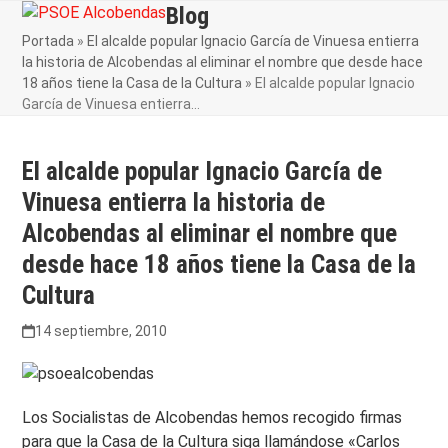
Skip
Blog
Open
Close
to
Portada
»
El alcalde popular Ignacio García de Vinuesa entierra
mobile
mobile
content
la historia de Alcobendas al eliminar el nombre que desde hace
menu
menu
18 años tiene la Casa de la Cultura
»
El alcalde popular Ignacio
García de Vinuesa entierra…
El alcalde popular Ignacio García de
Vinuesa entierra la historia de
Alcobendas al eliminar el nombre que
desde hace 18 años tiene la Casa de la
Cultura
14 septiembre, 2010
Los Socialistas de Alcobendas hemos recogido firmas
para que la Casa de la Cultura siga llamándose «Carlos