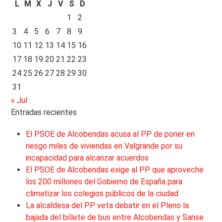
L
M
X
J
V
S
D
1
2
3
4
5
6
7
8
9
10
11
12
13
14
15
16
17
18
19
20
21
22
23
24
25
26
27
28
29
30
31
« Jul
Entradas recientes
El PSOE de Alcobendas acusa al PP de poner en
riesgo miles de viviendas en Valgrande por su
incapacidad para alcanzar acuerdos
El PSOE de Alcobendas exige al PP que aproveche
los 200 millones del Gobierno de España para
climatizar los colegios públicos de la ciudad
La alcaldesa del PP veta debatir en el Pleno la
bajada del billete de bus entre Alcobendas y Sanse