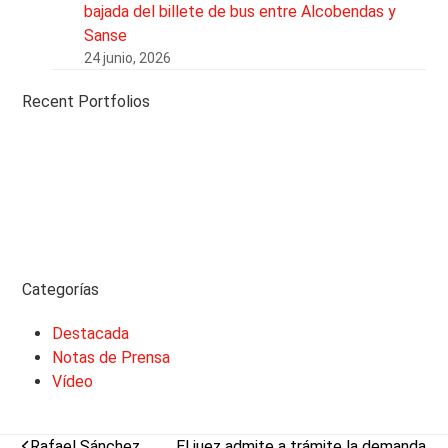
bajada del billete de bus entre Alcobendas y
Sanse
24 junio, 2026
Recent Portfolios
Categorías
Destacada
Notas de Prensa
Vídeo
previous
next
Rafael Sánchez
El juez admite a trámite la demanda