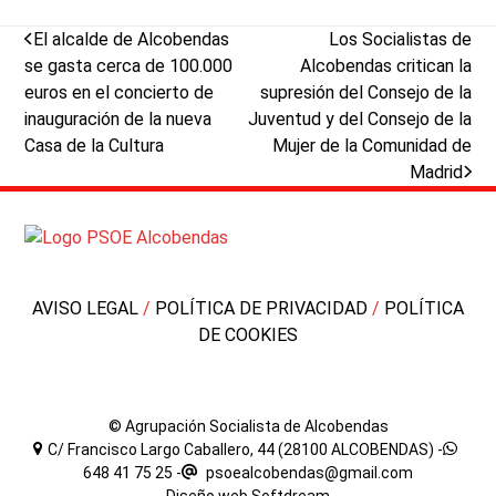
previous
next
El alcalde de Alcobendas
Los Socialistas de
post:
post:
se gasta cerca de 100.000
Alcobendas critican la
euros en el concierto de
supresión del Consejo de la
inauguración de la nueva
Juventud y del Consejo de la
Casa de la Cultura
Mujer de la Comunidad de
Madrid
AVISO LEGAL
/
POLÍTICA DE PRIVACIDAD
/
POLÍTICA
DE COOKIES
© Agrupación Socialista de Alcobendas
C/ Francisco Largo Caballero, 44 (28100 ALCOBENDAS) -
648 41 75 25
-
psoealcobendas@gmail.com
Diseño web
Softdream