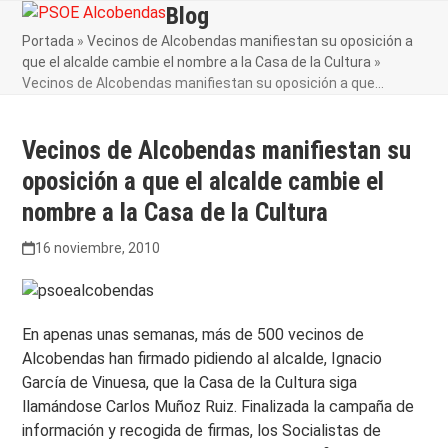
Skip
Blog
Open
Close
to
Portada
»
Vecinos de Alcobendas manifiestan su oposición a
mobile
mobile
content
que el alcalde cambie el nombre a la Casa de la Cultura
»
menu
menu
Vecinos de Alcobendas manifiestan su oposición a que…
Vecinos de Alcobendas manifiestan su
oposición a que el alcalde cambie el
nombre a la Casa de la Cultura
16 noviembre, 2010
En apenas unas semanas, más de 500 vecinos de
Alcobendas han firmado pidiendo al alcalde, Ignacio
García de Vinuesa, que la Casa de la Cultura siga
llamándose Carlos Muñoz Ruiz. Finalizada la campaña de
información y recogida de firmas, los Socialistas de