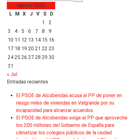
agosto 2026
L
M
X
J
V
S
D
1
2
3
4
5
6
7
8
9
10
11
12
13
14
15
16
17
18
19
20
21
22
23
24
25
26
27
28
29
30
31
« Jul
Entradas recientes
El PSOE de Alcobendas acusa al PP de poner en
riesgo miles de viviendas en Valgrande por su
incapacidad para alcanzar acuerdos
El PSOE de Alcobendas exige al PP que aproveche
los 200 millones del Gobierno de España para
climatizar los colegios públicos de la ciudad