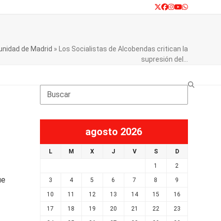
Twitter
Facebook
Instagram
YouTube
Whatsapp
munidad de Madrid
»
Los Socialistas de Alcobendas critican la
supresión del…
Search
agosto 2026
L
M
X
J
V
S
D
1
2
ue
3
4
5
6
7
8
9
10
11
12
13
14
15
16
17
18
19
20
21
22
23