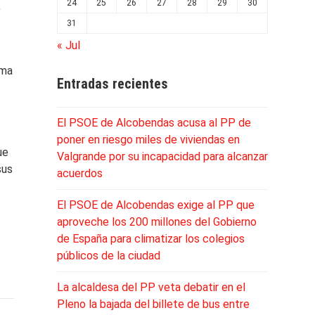
24
25
26
27
28
29
30
,
31
« Jul
oma
Entradas recientes
El PSOE de Alcobendas acusa al PP de
poner en riesgo miles de viviendas en
ue
Valgrande por su incapacidad para alcanzar
sus
acuerdos
El PSOE de Alcobendas exige al PP que
aproveche los 200 millones del Gobierno
de España para climatizar los colegios
públicos de la ciudad
La alcaldesa del PP veta debatir en el
Pleno la bajada del billete de bus entre