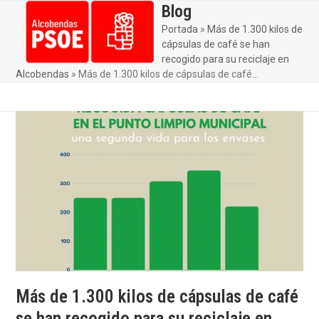
Skip
Blog
Open
Close
to
Portada
»
Más de 1.300 kilos de
mobile
mobile
content
cápsulas de café se han
menu
menu
recogido para su reciclaje en
Alcobendas
»
Más de 1.300 kilos de cápsulas de café…
Más de 1.300 kilos de cápsulas de café
se han recogido para su reciclaje en