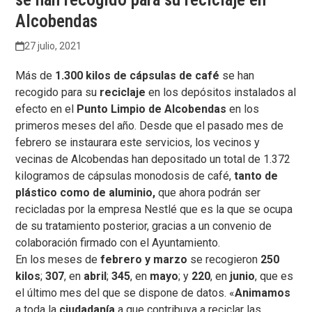
Alcobendas
27 julio, 2021
Más de
1.300 kilos de cápsulas de café
se han
recogido para su
reciclaje
en los depósitos instalados al
efecto en el
Punto Limpio de Alcobendas
en los
primeros meses del año. Desde que el pasado mes de
febrero se instaurara este servicios, los vecinos y
vecinas de Alcobendas han depositado un total de 1.372
kilogramos de cápsulas monodosis de café,
tanto de
plástico como de aluminio,
que ahora podrán ser
recicladas por la empresa Nestlé que es la que se ocupa
de su tratamiento posterior, gracias a un convenio de
colaboración firmado con el Ayuntamiento.
En los meses de
febrero y marzo
se recogieron
250
kilos
;
307
, en
abril
;
345
, en
mayo
; y
220
, en
junio
, que es
el último mes del que se dispone de datos. «
Animamos
a toda la
ciudadanía
a que contribuya a reciclar las